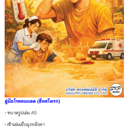
คู่มือโรคลมแดด (ฮีทสโตรก)
• ขนาดรูปเล่ม A5
• เข้าเล่มเย็บมุงหลังคา