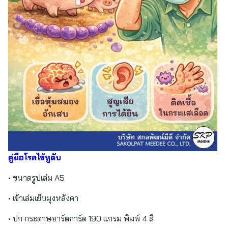
คู่มือโรคไข้หูดับ
• ขนาดรูปเล่ม A5
• เข้าเล่มเย็บมุงหลังคา
• ปก กระดาษอาร์ตการ์ด 190 แกรม พิมพ์ 4 สี