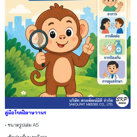
คู่มือโรคฝีดาษวานร
• ขนาดรูปเล่ม A5
• เข้าเล่มเย็บมุงหลังคา