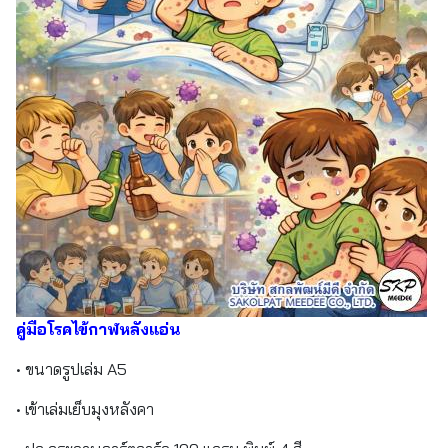
คู่มือโรคไข้กาฬหลังแอ่น
• ขนาดรูปเล่ม A5
• เข้าเล่มเย็บมุงหลังคา