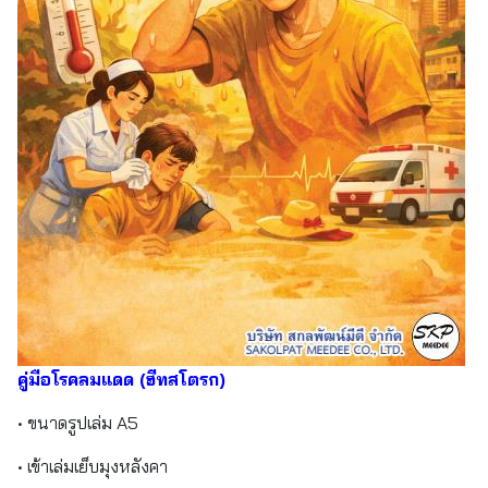
คู่มือโรคลมแดด (ฮีทสโตรก)
• ขนาดรูปเล่ม A5
• เข้าเล่มเย็บมุงหลังคา