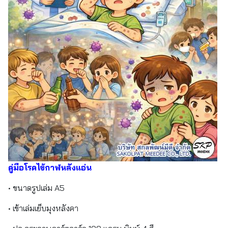
คู่มือโรคไข้กาฬหลังแอ่น
• ขนาดรูปเล่ม A5
• เข้าเล่มเย็บมุงหลังคา