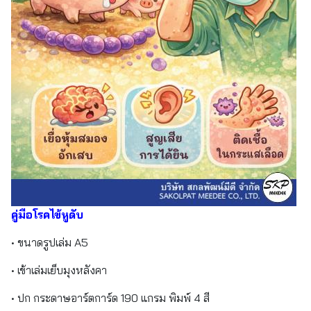
คู่มือโรคไข้หูดับ
• ขนาดรูปเล่ม A5
• เข้าเล่มเย็บมุงหลังคา
• ปก กระดาษอาร์ตการ์ด 190 แกรม พิมพ์ 4 สี