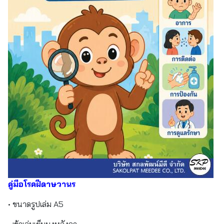
คู่มือโรคฝีดาษวานร
• ขนาดรูปเล่ม A5
• เข้าเล่มเย็บมุงหลังคา