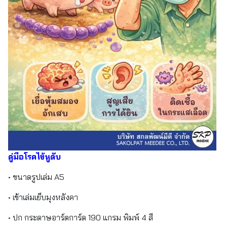
คู่มือโรคไข้หูดับ
• ขนาดรูปเล่ม A5
• เข้าเล่มเย็บมุงหลังคา
• ปก กระดาษอาร์ตการ์ด 190 แกรม พิมพ์ 4 สี