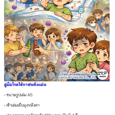
คู่มือโรคไข้กาฬหลังแอ่น
• ขนาดรูปเล่ม A5
• เข้าเล่มเย็บมุงหลังคา