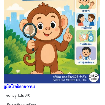
คู่มือโรคฝีดาษวานร
• ขนาดรูปเล่ม A5
• เข้าเล่มเย็บมุงหลังคา