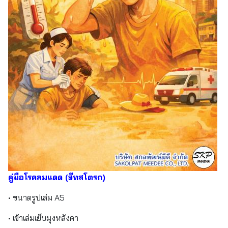
คู่มือโรคลมแดด (ฮีทสโตรก)
• ขนาดรูปเล่ม A5
• เข้าเล่มเย็บมุงหลังคา