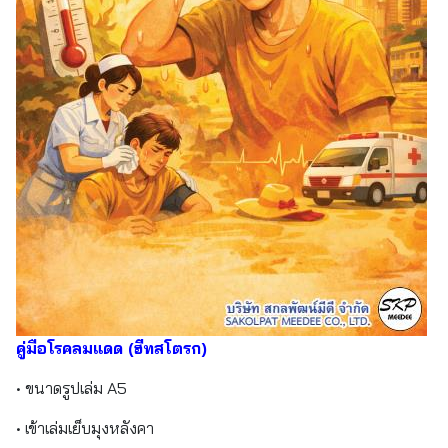
คู่มือโรคลมแดด (ฮีทสโตรก)
• ขนาดรูปเล่ม A5
• เข้าเล่มเย็บมุงหลังคา