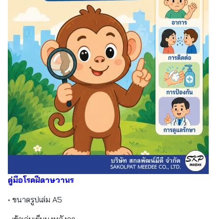
คู่มือโรคฝีดาษวานร
• ขนาดรูปเล่ม A5
• เข้าเล่มเย็บมุงหลังคา