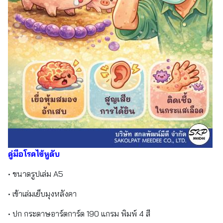
คู่มือโรคไข้หูดับ
• ขนาดรูปเล่ม A5
• เข้าเล่มเย็บมุงหลังคา
• ปก กระดาษอาร์ตการ์ด 190 แกรม พิมพ์ 4 สี