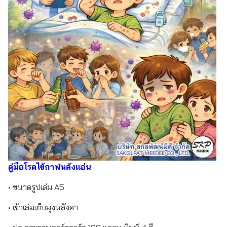
คู่มือโรคไข้กาฬหลังแอ่น
• ขนาดรูปเล่ม A5
• เข้าเล่มเย็บมุงหลังคา