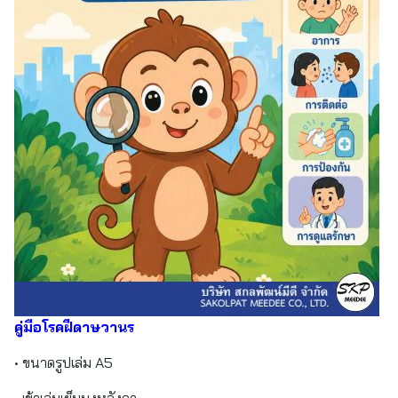
คู่มือโรคฝีดาษวานร
• ขนาดรูปเล่ม A5
• เข้าเล่มเย็บมุงหลังคา