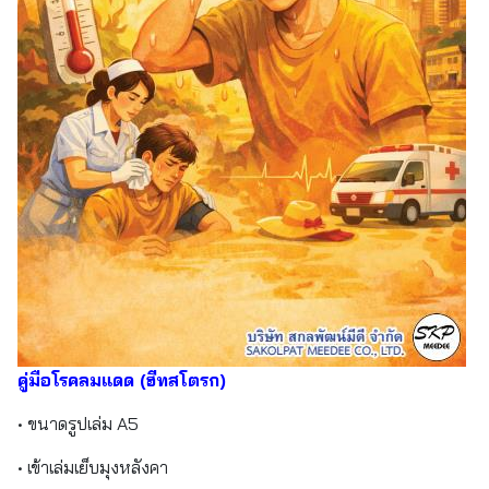
คู่มือโรคลมแดด (ฮีทสโตรก)
• ขนาดรูปเล่ม A5
• เข้าเล่มเย็บมุงหลังคา