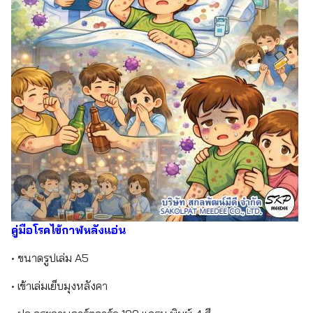
คู่มือโรคไข้กาฬหลังแอ่น
• ขนาดรูปเล่ม A5
• เข้าเล่มเย็บมุงหลังคา