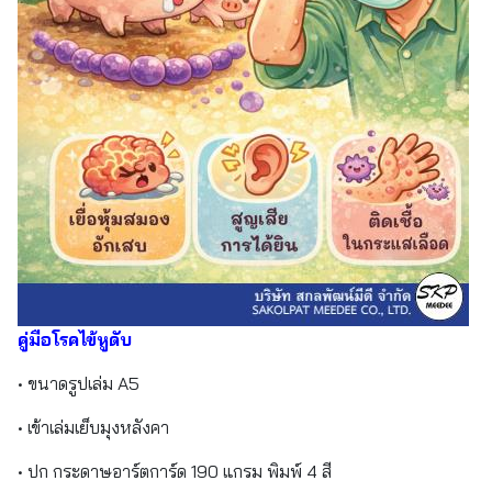
คู่มือโรคไข้หูดับ
• ขนาดรูปเล่ม A5
• เข้าเล่มเย็บมุงหลังคา
• ปก กระดาษอาร์ตการ์ด 190 แกรม พิมพ์ 4 สี