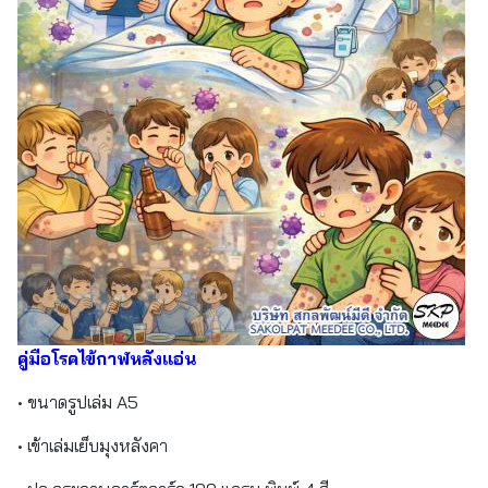
คู่มือโรคไข้กาฬหลังแอ่น
• ขนาดรูปเล่ม A5
• เข้าเล่มเย็บมุงหลังคา