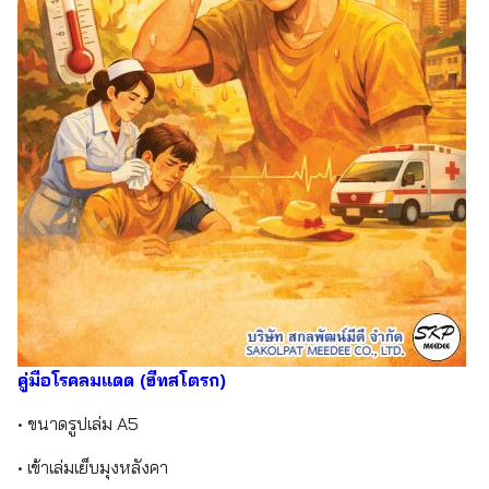
คู่มือโรคลมแดด (ฮีทสโตรก)
• ขนาดรูปเล่ม A5
• เข้าเล่มเย็บมุงหลังคา