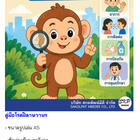
คู่มือโรคฝีดาษวานร
• ขนาดรูปเล่ม A5
• เข้าเล่มเย็บมุงหลังคา