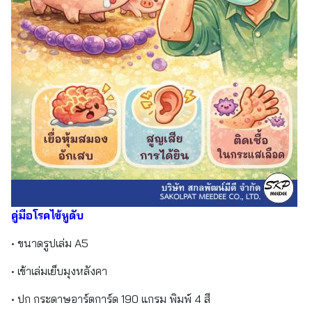
คู่มือโรคไข้หูดับ
• ขนาดรูปเล่ม A5
• เข้าเล่มเย็บมุงหลังคา
• ปก กระดาษอาร์ตการ์ด 190 แกรม พิมพ์ 4 สี