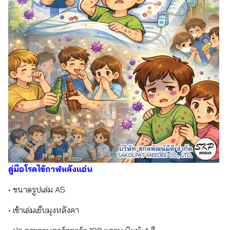
คู่มือโรคไข้กาฬหลังแอ่น
• ขนาดรูปเล่ม A5
• เข้าเล่มเย็บมุงหลังคา