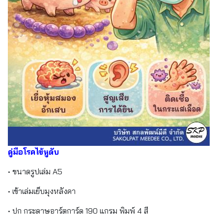
คู่มือโรคไข้หูดับ
• ขนาดรูปเล่ม A5
• เข้าเล่มเย็บมุงหลังคา
• ปก กระดาษอาร์ตการ์ด 190 แกรม พิมพ์ 4 สี