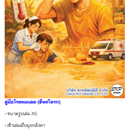
คู่มือโรคลมแดด (ฮีทสโตรก)
• ขนาดรูปเล่ม A5
• เข้าเล่มเย็บมุงหลังคา