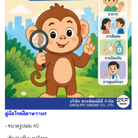
คู่มือโรคฝีดาษวานร
• ขนาดรูปเล่ม A5
• เข้าเล่มเย็บมุงหลังคา