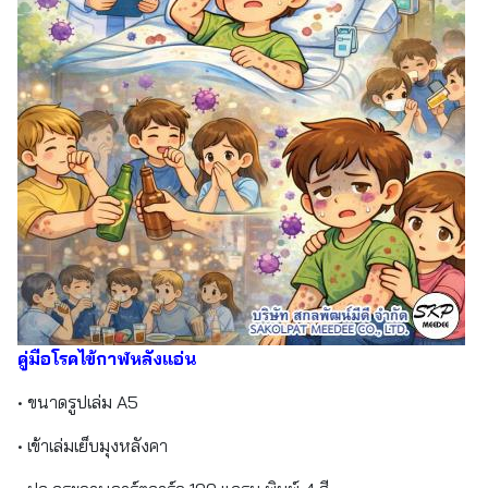
คู่มือโรคไข้กาฬหลังแอ่น
• ขนาดรูปเล่ม A5
• เข้าเล่มเย็บมุงหลังคา