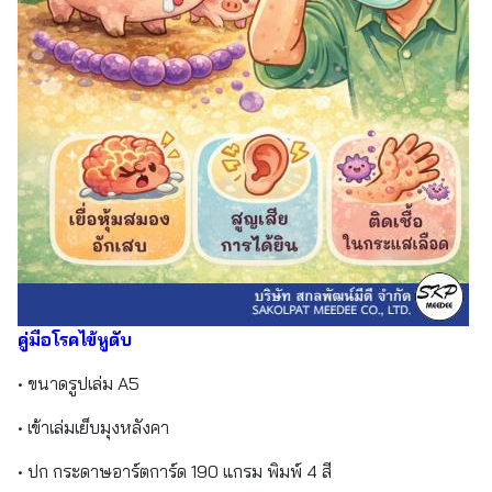
คู่มือโรคไข้หูดับ
• ขนาดรูปเล่ม A5
• เข้าเล่มเย็บมุงหลังคา
• ปก กระดาษอาร์ตการ์ด 190 แกรม พิมพ์ 4 สี