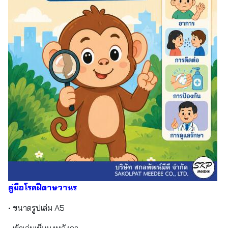
คู่มือโรคฝีดาษวานร
• ขนาดรูปเล่ม A5
• เข้าเล่มเย็บมุงหลังคา