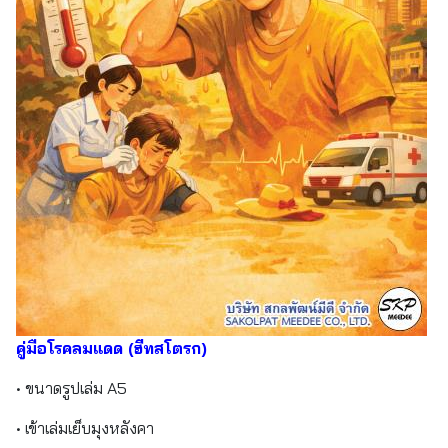
คู่มือโรคลมแดด (ฮีทสโตรก)
• ขนาดรูปเล่ม A5
• เข้าเล่มเย็บมุงหลังคา