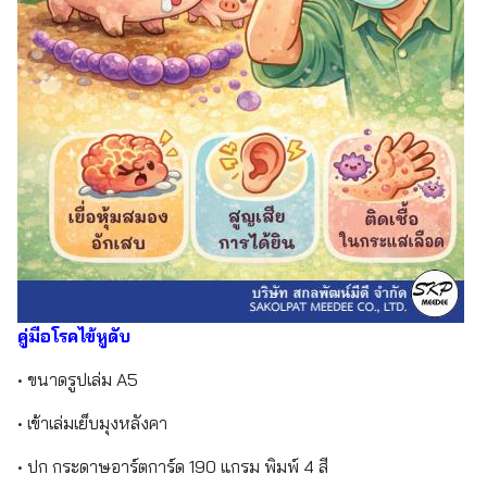
คู่มือโรคไข้หูดับ
• ขนาดรูปเล่ม A5
• เข้าเล่มเย็บมุงหลังคา
• ปก กระดาษอาร์ตการ์ด 190 แกรม พิมพ์ 4 สี