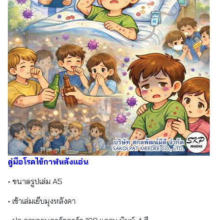
คู่มือโรคไข้กาฬหลังแอ่น
• ขนาดรูปเล่ม A5
• เข้าเล่มเย็บมุงหลังคา