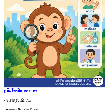
คู่มือโรคฝีดาษวานร
• ขนาดรูปเล่ม A5
• เข้าเล่มเย็บมุงหลังคา