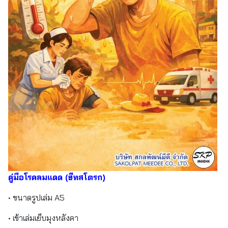
คู่มือโรคลมแดด (ฮีทสโตรก)
• ขนาดรูปเล่ม A5
• เข้าเล่มเย็บมุงหลังคา