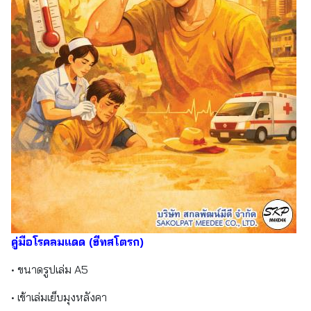
คู่มือโรคลมแดด (ฮีทสโตรก)
• ขนาดรูปเล่ม A5
• เข้าเล่มเย็บมุงหลังคา