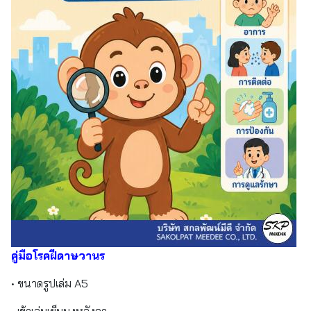
คู่มือโรคฝีดาษวานร
• ขนาดรูปเล่ม A5
• เข้าเล่มเย็บมุงหลังคา