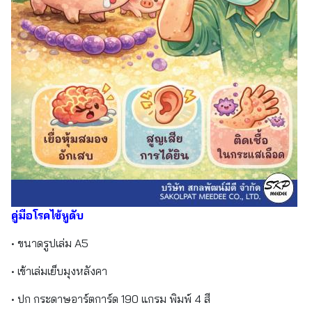
คู่มือโรคไข้หูดับ
• ขนาดรูปเล่ม A5
• เข้าเล่มเย็บมุงหลังคา
• ปก กระดาษอาร์ตการ์ด 190 แกรม พิมพ์ 4 สี