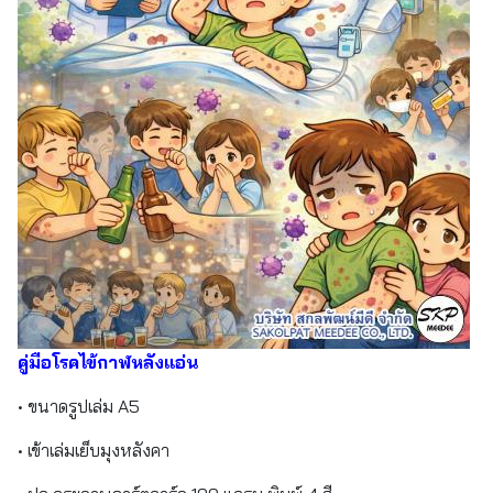
คู่มือโรคไข้กาฬหลังแอ่น
• ขนาดรูปเล่ม A5
• เข้าเล่มเย็บมุงหลังคา