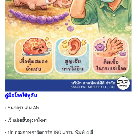
คู่มือโรคไข้หูดับ
• ขนาดรูปเล่ม A5
• เข้าเล่มเย็บมุงหลังคา
• ปก กระดาษอาร์ตการ์ด 190 แกรม พิมพ์ 4 สี