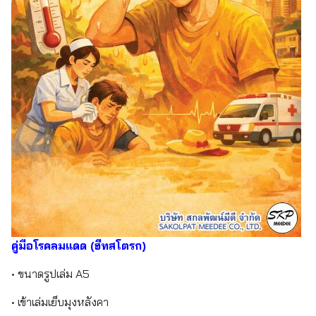
คู่มือโรคลมแดด (ฮีทสโตรก)
• ขนาดรูปเล่ม A5
• เข้าเล่มเย็บมุงหลังคา