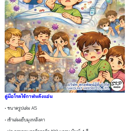
คู่มือโรคไข้กาฬหลังแอ่น
• ขนาดรูปเล่ม A5
• เข้าเล่มเย็บมุงหลังคา