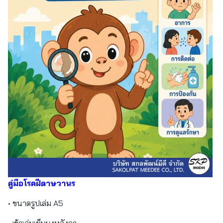
คู่มือโรคฝีดาษวานร
• ขนาดรูปเล่ม A5
• เข้าเล่มเย็บมุงหลังคา