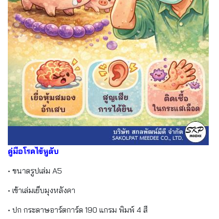
คู่มือโรคไข้หูดับ
• ขนาดรูปเล่ม A5
• เข้าเล่มเย็บมุงหลังคา
• ปก กระดาษอาร์ตการ์ด 190 แกรม พิมพ์ 4 สี