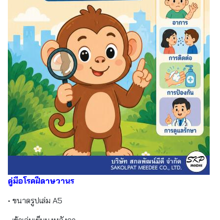
คู่มือโรคฝีดาษวานร
• ขนาดรูปเล่ม A5
• เข้าเล่มเย็บมุงหลังคา