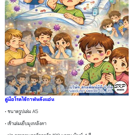
คู่มือโรคไข้กาฬหลังแอ่น
• ขนาดรูปเล่ม A5
• เข้าเล่มเย็บมุงหลังคา