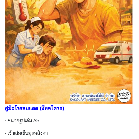
คู่มือโรคลมแดด (ฮีทสโตรก)
• ขนาดรูปเล่ม A5
• เข้าเล่มเย็บมุงหลังคา