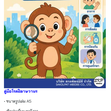
คู่มือโรคฝีดาษวานร
• ขนาดรูปเล่ม A5
• เข้าเล่มเย็บมุงหลังคา