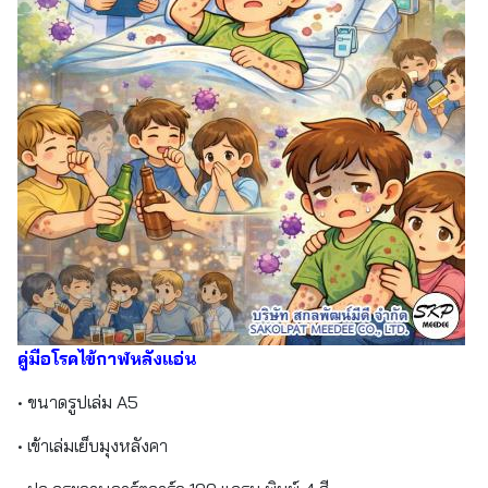
คู่มือโรคไข้กาฬหลังแอ่น
• ขนาดรูปเล่ม A5
• เข้าเล่มเย็บมุงหลังคา