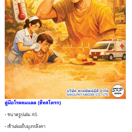
คู่มือโรคลมแดด (ฮีทสโตรก)
• ขนาดรูปเล่ม A5
• เข้าเล่มเย็บมุงหลังคา