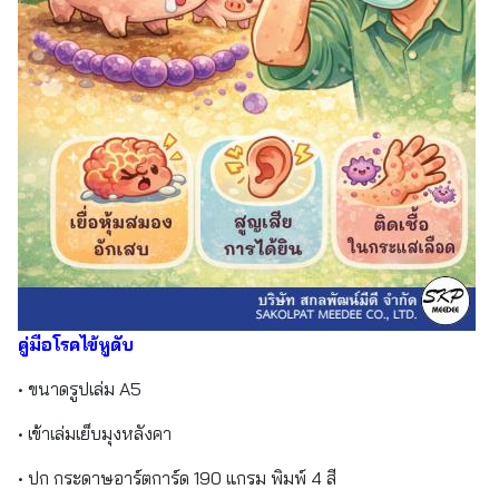
คู่มือโรคไข้หูดับ
• ขนาดรูปเล่ม A5
• เข้าเล่มเย็บมุงหลังคา
• ปก กระดาษอาร์ตการ์ด 190 แกรม พิมพ์ 4 สี