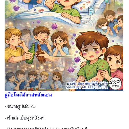
คู่มือโรคไข้กาฬหลังแอ่น
• ขนาดรูปเล่ม A5
• เข้าเล่มเย็บมุงหลังคา