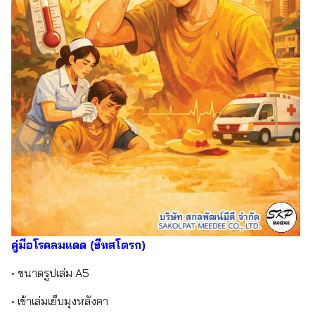
คู่มือโรคลมแดด (ฮีทสโตรก)
• ขนาดรูปเล่ม A5
• เข้าเล่มเย็บมุงหลังคา