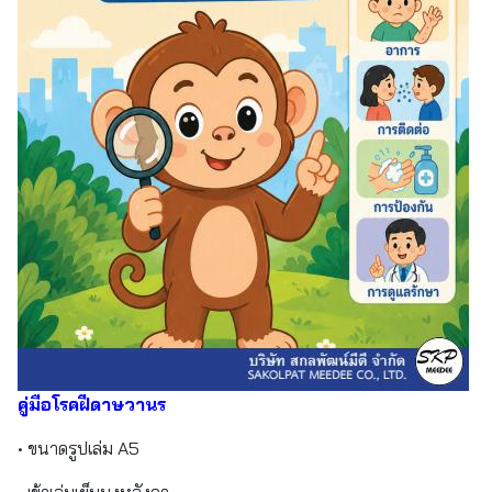
คู่มือโรคฝีดาษวานร
• ขนาดรูปเล่ม A5
• เข้าเล่มเย็บมุงหลังคา