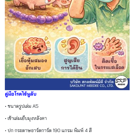
คู่มือโรคไข้หูดับ
• ขนาดรูปเล่ม A5
• เข้าเล่มเย็บมุงหลังคา
• ปก กระดาษอาร์ตการ์ด 190 แกรม พิมพ์ 4 สี