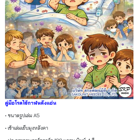
คู่มือโรคไข้กาฬหลังแอ่น
• ขนาดรูปเล่ม A5
• เข้าเล่มเย็บมุงหลังคา