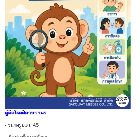
คู่มือโรคฝีดาษวานร
• ขนาดรูปเล่ม A5
• เข้าเล่มเย็บมุงหลังคา