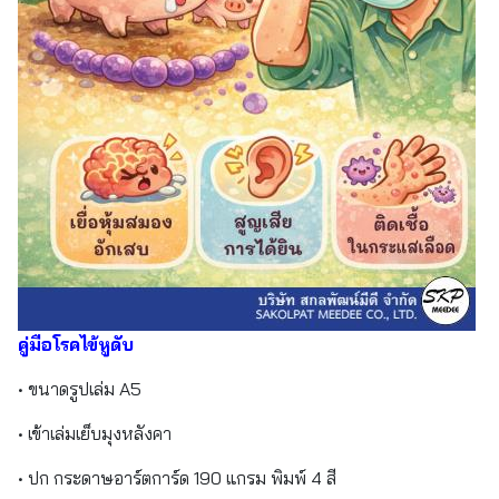
คู่มือโรคไข้หูดับ
• ขนาดรูปเล่ม A5
• เข้าเล่มเย็บมุงหลังคา
• ปก กระดาษอาร์ตการ์ด 190 แกรม พิมพ์ 4 สี