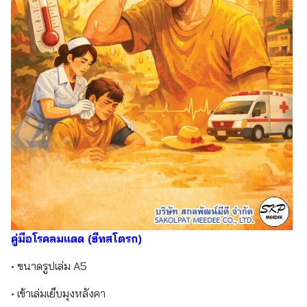
คู่มือโรคลมแดด (ฮีทสโตรก)
• ขนาดรูปเล่ม A5
• เข้าเล่มเย็บมุงหลังคา