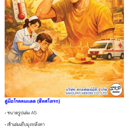
คู่มือโรคลมแดด (ฮีทสโตรก)
• ขนาดรูปเล่ม A5
• เข้าเล่มเย็บมุงหลังคา