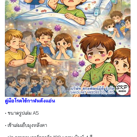
คู่มือโรคไข้กาฬหลังแอ่น
• ขนาดรูปเล่ม A5
• เข้าเล่มเย็บมุงหลังคา