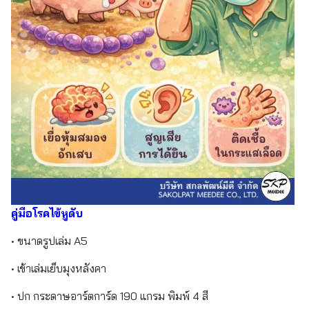
คู่มือโรคไข้หูดับ
• ขนาดรูปเล่ม A5
• เข้าเล่มเย็บมุงหลังคา
• ปก กระดาษอาร์ตการ์ด 190 แกรม พิมพ์ 4 สี