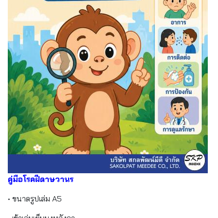
คู่มือโรคฝีดาษวานร
• ขนาดรูปเล่ม A5
• เข้าเล่มเย็บมุงหลังคา