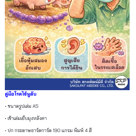
คู่มือโรคไข้หูดับ
• ขนาดรูปเล่ม A5
• เข้าเล่มเย็บมุงหลังคา
• ปก กระดาษอาร์ตการ์ด 190 แกรม พิมพ์ 4 สี