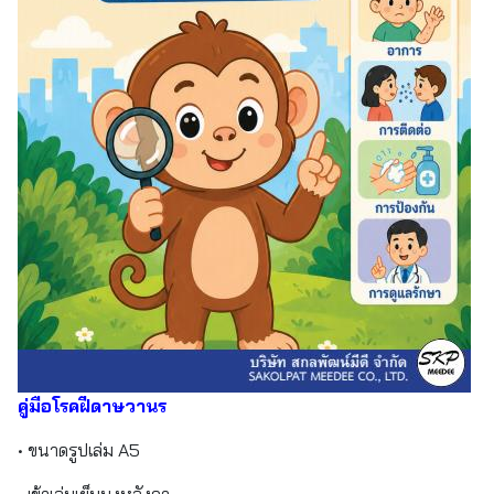
คู่มือโรคฝีดาษวานร
• ขนาดรูปเล่ม A5
• เข้าเล่มเย็บมุงหลังคา