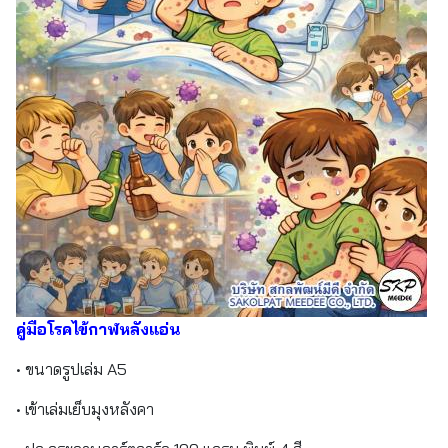
คู่มือโรคไข้กาฬหลังแอ่น
• ขนาดรูปเล่ม A5
• เข้าเล่มเย็บมุงหลังคา