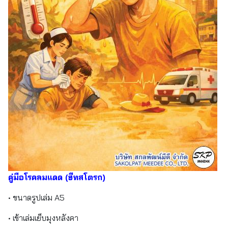
คู่มือโรคลมแดด (ฮีทสโตรก)
• ขนาดรูปเล่ม A5
• เข้าเล่มเย็บมุงหลังคา