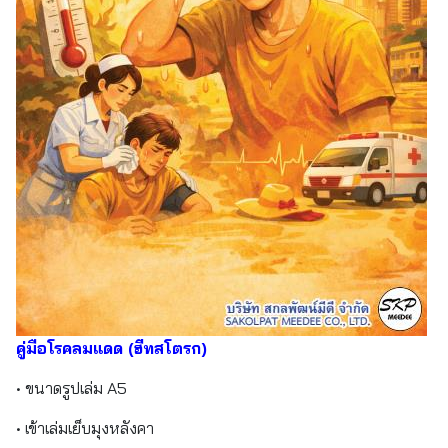
คู่มือโรคลมแดด (ฮีทสโตรก)
• ขนาดรูปเล่ม A5
• เข้าเล่มเย็บมุงหลังคา