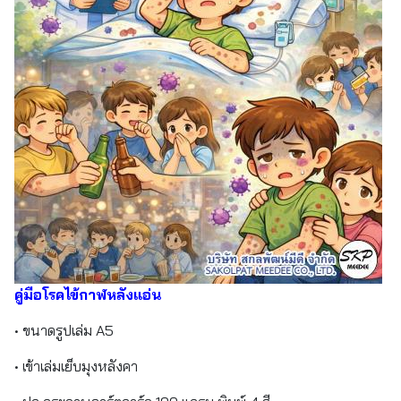
คู่มือโรคไข้กาฬหลังแอ่น
• ขนาดรูปเล่ม A5
• เข้าเล่มเย็บมุงหลังคา