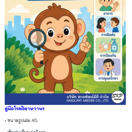
คู่มือโรคฝีดาษวานร
• ขนาดรูปเล่ม A5
• เข้าเล่มเย็บมุงหลังคา