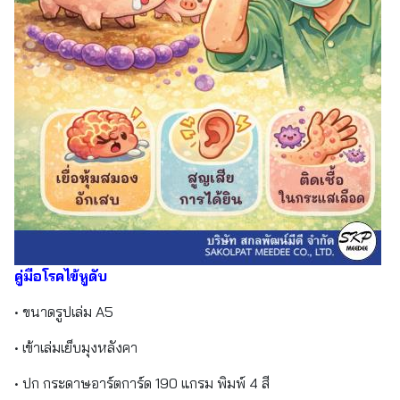
คู่มือโรคไข้หูดับ
• ขนาดรูปเล่ม A5
• เข้าเล่มเย็บมุงหลังคา
• ปก กระดาษอาร์ตการ์ด 190 แกรม พิมพ์ 4 สี